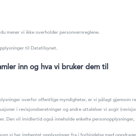
 du mener vi ikke overholder personvernreglene.
plysninger til Datatilsynet.
ler inn og hva vi bruker dem til
plysninger overfor offentlige myndigheter, er vi pålagt gjennom r
lusjoner i revisjonsberetninger og andre uttalelser vi avgir (rev
er. Den vil imidlertid også inneholde enkelte personopplysninger, 
 som vi har innhentet opplysninger fra i forbindelse med oppdrage