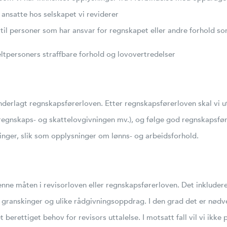
 ansatte hos selskapet vi reviderer
il personer som har ansvar for regnskapet eller andre forhold so
ltpersoners straffbare forhold og lovovertredelser
nderlagt regnskapsførerloven. Etter regnskapsførerloven skal vi 
regnskaps- og skattelovgivningen mv.), og følge god regnskapsfør
nger, slik som opplysninger om lønns- og arbeidsforhold.
nne måten i revisorloven eller regnskapsførerloven. Det inkluder
, granskinger og ulike rådgivningsoppdrag. I den grad det er nødv
berettiget behov for revisors uttalelse. I motsatt fall vil vi ikk