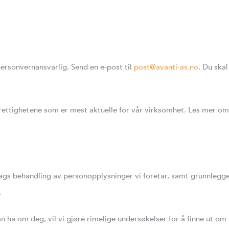
ersonvernansvarlig. Send en e-post til
post@avanti-as.no
. Du ska
 rettighetene som er mest aktuelle for vår virksomhet. Les mer o
lags behandling av personopplysninger vi foretar, samt grunnlegg
.
 ha om deg, vil vi gjøre rimelige undersøkelser for å finne ut om v