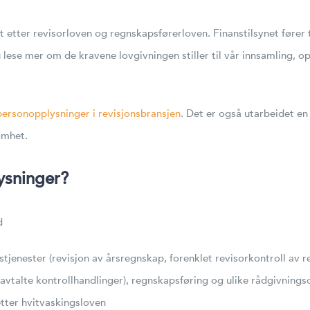
et etter revisorloven og regnskapsførerloven. Finanstilsynet fører 
ese mer om de kravene lovgivningen stiller til vår innsamling, opp
personopplysninger i revisjonsbransjen
. Det er også utarbeidet e
somhet.
ysninger?
d
stjenester (revisjon av årsregnskap, forenklet revisorkontroll av 
avtalte kontrollhandlinger), regnskapsføring og ulike rådgivning
tter hvitvaskingsloven