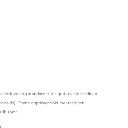
evisorloven og standarder for god revisjonsskikk å
isjonsbevis). Denne oppdragsdokumentasjonen
slik som:
t