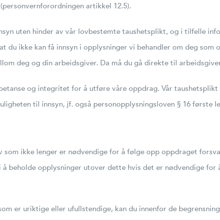
personvernforordningen artikkel 12.5).
nnsyn uten hinder av vår lovbestemte taushetsplikt, og i tilfelle
at du ikke kan få innsyn i opplysninger vi behandler om deg som 
mellom deg og din arbeidsgiver. Da må du gå direkte til arbeidsgiv
nse og integritet for å utføre våre oppdrag. Vår taushetsplikt fo
igheten til innsyn, jf. også personopplysningsloven § 16 første l
lv som ikke lenger er nødvendige for å følge opp oppdraget forsvar
i å beholde opplysninger utover dette hvis det er nødvendige for 
 er uriktige eller ufullstendige, kan du innenfor de begrensning