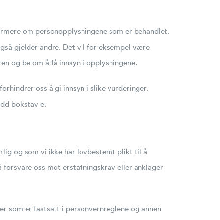
 informere om personopplysningene som er behandlet.
også gjelder andre. Det vil for eksempel være
eren og be om å få innsyn i opplysningene.
rhindrer oss å gi innsyn i slike vurderinger.
edd bokstav e.
lig og som vi ikke har lovbestemt plikt til å
å forsvare oss mot erstatningskrav eller anklager
er som er fastsatt i personvernreglene og annen