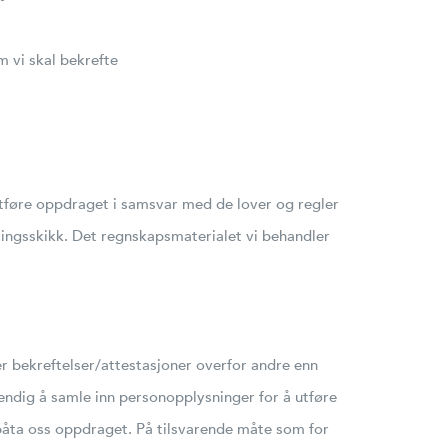
m vi skal bekrefte
utføre oppdraget i samsvar med de lover og regler
ingsskikk. Det regnskapsmaterialet vi behandler
er bekreftelser/attestasjoner overfor andre enn
endig å samle inn personopplysninger for å utføre
e påta oss oppdraget. På tilsvarende måte som for