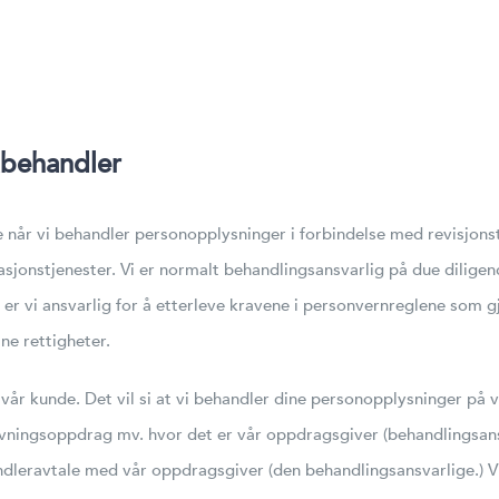
abehandler
e når vi behandler personopplysninger i forbindelse med revisjons
tasjonstjenester. Vi er normalt behandlingsansvarlig på due dili
er vi ansvarlig for å etterleve kravene i personvernreglene som g
ne rettigheter.
for vår kunde. Det vil si at vi behandler dine personopplysninger p
ningsoppdrag mv. hvor det er vår oppdragsgiver (behandlingsansv
ehandleravtale med vår oppdragsgiver (den behandlingsansvarlige.)