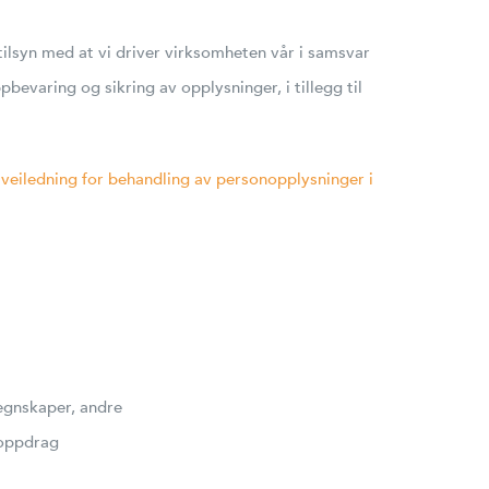
tilsyn med at vi driver virksomheten vår i samsvar
bevaring og sikring av opplysninger, i tillegg til
n
veiledning for behandling av personopplysninger i
regnskaper, andre
soppdrag