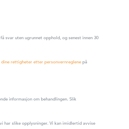
l få svar uten ugrunnet opphold, og senest innen 30
m
dine rettigheter etter personvernreglene
på
ende informasjon om behandlingen. Slik
i har slike opplysninger. Vi kan imidlertid avvise