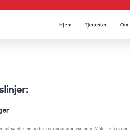
Hjem
Tjenester
Om 
linjer
:
ger
rmaet samler inn og bruker personopplysninger. Målet er å gi de